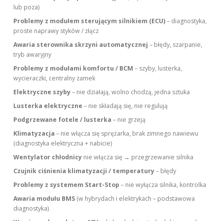
lub poza)
Problemy z modułem sterującym silnikiem (ECU)
– diagnostyka,
proste naprawy styków / złącz
Awaria sterownika skrzyni automatycznej
– błędy, szarpanie,
tryb awaryjny
Problemy z modułami komfortu / BCM
– szyby, lusterka,
wycieraczki, centralny zamek
Elektryczne szyby
– nie działają, wolno chodzą, jedna sztuka
Lusterka elektryczne
– nie składają się, nie regulują
Podgrzewane fotele / lusterka
– nie grzeją
Klimatyzacja
– nie włącza się sprężarka, brak zimnego nawiewu
(diagnostyka elektryczna + nabicie)
Wentylator chłodnicy
nie włącza się → przegrzewanie silnika
Czujnik ciśnienia klimatyzacji / temperatury
– błędy
Problemy z systemem Start-Stop
– nie wyłącza silnika, kontrolka
Awaria modułu BMS
(w hybrydach i elektrykach – podstawowa
diagnostyka)