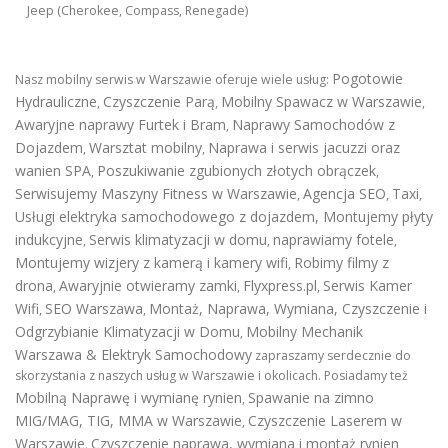
Jeep (Cherokee, Compass, Renegade)
Pogotowie
Nasz mobilny serwis w Warszawie oferuje wiele usług:
Hydrauliczne
Czyszczenie Parą
Mobilny Spawacz w Warszawie
,
,
,
Awaryjne naprawy Furtek i Bram
Naprawy Samochodów z
,
Dojazdem
Warsztat mobilny
Naprawa i serwis jacuzzi oraz
,
,
wanien SPA
Poszukiwanie zgubionych złotych obrączek
,
,
Serwisujemy Maszyny Fitness w Warszawie
Agencja SEO
Taxi
,
,
,
Usługi elektryka samochodowego z dojazdem
,
Montujemy płyty
indukcyjne
Serwis klimatyzacji w domu
naprawiamy fotele
,
,
,
Montujemy wizjery z kamerą i kamery wifi
Robimy filmy z
,
drona
Awaryjnie otwieramy zamki
Flyxpress.pl
Serwis Kamer
,
,
,
Wifi
SEO Warszawa
Montaż, Naprawa, Wymiana, Czyszczenie i
,
,
Odgrzybianie Klimatyzacji w Domu
Mobilny Mechanik
,
Warszawa & Elektryk Samochodowy
zapraszamy serdecznie do
skorzystania z naszych usług w Warszawie i okolicach. Posiadamy też
Mobilną Naprawę i wymianę rynien
Spawanie na zimno
,
MIG/MAG, TIG, MMA w Warszawie
Czyszczenie Laserem w
,
Warszawie
Czyszczenie naprawa, wymiana i montaż rynien
.
,