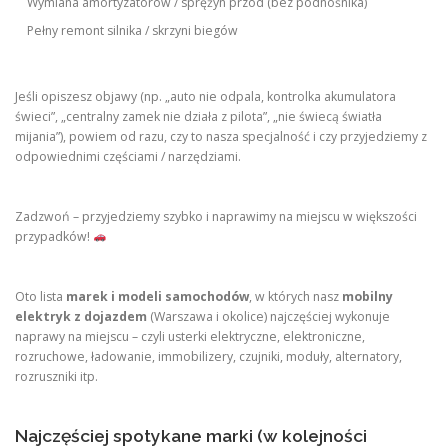
Wymiana amortyzatorów / sprężyn przód (bez podnośnika)
Pełny remont silnika / skrzyni biegów
Jeśli opiszesz objawy (np. „auto nie odpala, kontrolka akumulatora
świeci”, „centralny zamek nie działa z pilota”, „nie świecą światła
mijania”), powiem od razu, czy to nasza specjalność i czy przyjedziemy z
odpowiednimi częściami / narzędziami.
Zadzwoń – przyjedziemy szybko i naprawimy na miejscu w większości
przypadków!
Oto lista
marek i modeli samochodów
, w których nasz
mobilny
elektryk z dojazdem
(Warszawa i okolice) najczęściej wykonuje
naprawy na miejscu – czyli usterki elektryczne, elektroniczne,
rozruchowe, ładowanie, immobilizery, czujniki, moduły, alternatory,
rozruszniki itp.
Najczęściej spotykane marki (w kolejności