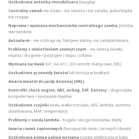
Uszkodzona antenka immobilizera
(stacyjka)
Centralny zamek
nie działa – nie otwiera / nie zamyka, jedna klapka
nie reaguje
Naprawa / wymiana mechanizmów centralnego zamka
, pilotów,
sterowników
Autoalarm
– nie rozbraja się, fałszywe alarmy, nie zamyka/otwiera
Problemy z oświetleniem zewnętrznym
– nie świecą światła
mijania / drogowe / pozycyjne / stopu / cofania
Wymiana żarówek
(H7, H4, H11, LED retrofit, matrycowe, DRL)
Uszkodzone przewody świateł
lub korozja w kostkach
Awaria świateł do jazdy dziennej (DRL)
Kontrolki check engine, ABS, airbag, ESP, battery
– diagnostyka
komputerowa + kasowanie błędów
Uszkodzone czujniki
(wału, wałka rozrządu, ABS, lambda, ciśnienia
doładowania, MAP, temperatury)
Problemy z sondą lambda
– bogata / uboga mieszanka, błędy
Awaria cewek zapłonowych
(benzyna) lub świec żarowych (diesel)
Uszkodzona pompa paliwa wstępna
(często elektryczna w baku