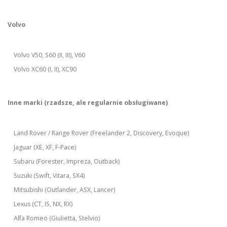
Volvo
Volvo V50, S60 (II, III), V60
Volvo XC60 (I, II), XC90
Inne marki (rzadsze, ale regularnie obsługiwane)
Land Rover / Range Rover (Freelander 2, Discovery, Evoque)
Jaguar (XE, XF, F-Pace)
Subaru (Forester, Impreza, Outback)
Suzuki (Swift, Vitara, SX4)
Mitsubishi (Outlander, ASX, Lancer)
Lexus (CT, IS, NX, RX)
Alfa Romeo (Giulietta, Stelvio)