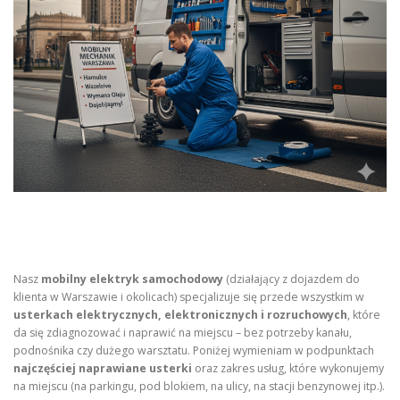
Nasz
mobilny elektryk samochodowy
(działający z dojazdem do
klienta w Warszawie i okolicach) specjalizuje się przede wszystkim w
usterkach elektrycznych, elektronicznych i rozruchowych
, które
da się zdiagnozować i naprawić na miejscu – bez potrzeby kanału,
podnośnika czy dużego warsztatu. Poniżej wymieniam w podpunktach
najczęściej naprawiane usterki
oraz zakres usług, które wykonujemy
na miejscu (na parkingu, pod blokiem, na ulicy, na stacji benzynowej itp.).