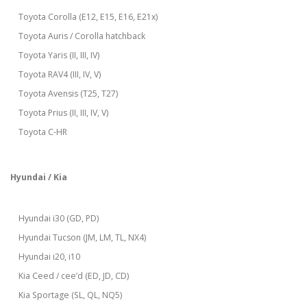
Toyota Corolla (E12, E15, E16, E21x)
Toyota Auris / Corolla hatchback
Toyota Yaris (II, III, IV)
Toyota RAV4 (III, IV, V)
Toyota Avensis (T25, T27)
Toyota Prius (II, III, IV, V)
Toyota C-HR
Hyundai / Kia
Hyundai i30 (GD, PD)
Hyundai Tucson (JM, LM, TL, NX4)
Hyundai i20, i10
Kia Ceed / cee’d (ED, JD, CD)
Kia Sportage (SL, QL, NQ5)