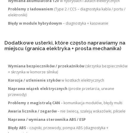
Wymiana akumulatora 12V
w hybrydach i autach elektrycznych
Problemy z ładowaniem
(Type 2 / CCS – diagnostyka kabla / portu /
elektroniki)
Błędy w module hybrydowym
– diagnostyka + kasowanie
Dodatkowe usterki, które często naprawiamy na
miejscu (granica elektryka + prosta mechanika)
Wymiana bezpieczników / przekaźników
(skrzynka bezpieczników
+ skrzynka w komorze silnika)
Korozja / utlenienie styków
w kostkach elektrycznych
Naprawa wiązek elektrycznych
(proste przetarcia, urwane
przewody)
Problemy z magistralą CAN
– komunikacja modułów, błędy multi
Awaria licznika / zegarów
– nie świecą, szaleją wskazówki, piksele
Naprawa / wymiana sterownika ABS / ESP
Błędy ABS
– czujniki, przewody, pompa ABS (diagnostyka +