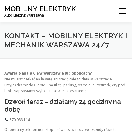
Skip
MOBILNY ELEKTRYK
to
Menu
content
Auto Elektryk Warszawa
MOBILNY ŚLUSARZ DO SAMOCHODÓW
BLOG
KONTAKT – MOBILNY ELEKTRYK I
MECHANIK WARSZAWA 24/7
KONTAKT
Awaria złapała Cię w Warszawie lub okolicach?
Nie musisz czekać na lawetę ani tracić całego dnia w warsztacie.
Przyjeżdżamy do Ciebie – na ulicę, parking, osiedle, autostradę czy pod
blok. Naprawiamy szybko, uczciwie i z gwarancją.
Dzwoń teraz – działamy 24 godziny na
dobę
570 933 114
Odbieramy telefon non-stop – również w nocy, weekendy i święta.