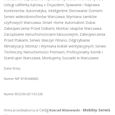
Usługi szlifierką kątową z Dojazdem
Spawanie i Naprawa
,
Kontenerów
Automatyka, Inteligentne Sterowanie Domem
.
.
Serwis wideodomofonów Warszawa
Wymiana zamków
,
szyfrowych Warszawa
Smart Home Automation Dubai
.
.
Zabezpieczenia Przed Dzikami
Montaż okapów Warszawa
,
.
Zarządzanie nieruchomościami luksusowymi
Zabezpieczenia
,
Przed Ptakami
Serwis Maszyn Fitness
Odgrzybianie
,
,
Klimatyzacji
Montaż i Wymiana kratek wentylacyjnych
Serwis
,
,
Techniczny Nieruchomości Premium
Profesjonalny Komik i
,
Stand-uper Warszawa
Montujemy Suszarki w Warszawie
,
.
Dane firmy:
Numer NIP 8792446683
Numer REGON 021161238
Ceidg
Mobilny Serwis
Firma przedsiębiorcy w
Konrad Wiśniewski -