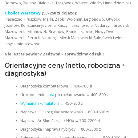
Bemowo, Bielany, Białołęka, Targówek, Wawer, Włochy i inne dzielnice)
Okolice Warszawy
(50–250 zł dojazd):
Piaseczno, Pruszków, Marki, Ząbki, Wołomin, Legionowo, Otwock,
Józefów, Konstancin-Jeziorna, Raszyn, Lesznowola, Nadarzyn, Grodzisk
Mazowiecki, Milanówek, Brwinów, Błonie, Izabelin, Nowy Dwór
Mazowiecki, Serock, Nieporęt, Mińsk Mazowiecki, Sulejówek i wiele
innych miejscowości.
Nie jesteś pewien? Zadzwoń – sprawdzimy od ręki!
Orientacyjne ceny (netto, robocizna +
diagnostyka)
Diagnostyka komputerowa → 400–700 zł
Uruchomienie
auta
po rozładowaniu → 400–800 zł
Wymiana akumulatora
→ 450–950 zł
Naprawa LPG (regulacja/sterownik) → 600–1600 zł
Naprawa AdBlue / czujnik NOx → 700–2200 zł
Diagnostyka i naprawa hybrydy → 800–3500 zł
Pełna naprawa silnika / hybrydy na miejscu → 1500–5000+ zł