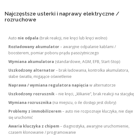
Najczęstsze usterki i naprawy elektryczne /
rozruchowe
Auto
nie odpala
(brak reakcji, nie kręci lub kręci wolno)
Rozładowany akumulator
– awaryjne odpalanie kablami /
boosterem, pomiar poboru prądu pasożytniczego
Wymiana akumulatora
(standardowe, AGM, EFB, Start-Stop)
Uszkodzony alternator
– brak ładowania, kontrolka akumulatora,
słabe światła, migające oświetlenie
Naprawa / wymiana regulatora napięcia
w alternatorze
Uszkodzony rozrusznik
– nie kręci, „klikanie”, brak reakcji na stacyjkę
Wymiana rozrusznika
(na miejscu, o ile dostęp jest dobry)
Problemy z immobilizerem
– auto nie rozpoznaje kluczyka, nie daje
się uruchomić
Awaria kluczyka z chipem
– diagnostyka, awaryjne uruchomienie,
czasem klonowanie / programowanie