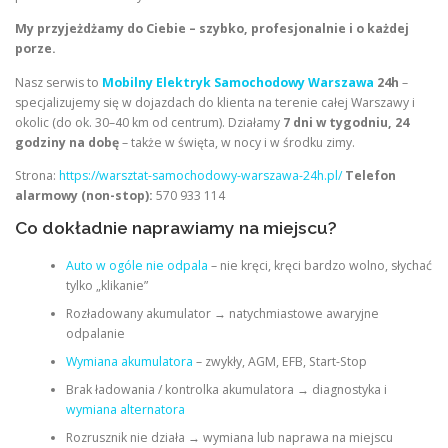
My przyjeżdżamy do Ciebie – szybko, profesjonalnie i o każdej
porze.
Nasz serwis to
Mobilny Elektryk Samochodowy Warszawa
24h
–
specjalizujemy się w dojazdach do klienta na terenie całej Warszawy i
okolic (do ok. 30–40 km od centrum). Działamy
7 dni w tygodniu, 24
godziny na dobę
– także w święta, w nocy i w środku zimy.
Strona:
https://warsztat-samochodowy-warszawa-24h.pl/
Telefon
alarmowy (non-stop):
570 933 114
Co dokładnie naprawiamy na miejscu?
Auto w ogóle nie odpala
– nie kręci, kręci bardzo wolno, słychać
tylko „klikanie”
Rozładowany akumulator → natychmiastowe awaryjne
odpalanie
Wymiana akumulatora
– zwykły, AGM, EFB, Start-Stop
Brak ładowania / kontrolka akumulatora → diagnostyka i
wymiana alternatora
Rozrusznik nie działa → wymiana lub naprawa na miejscu