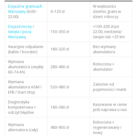
Dojazd w granicach
W większości
Warszawy
(6:00–
0–120 zł
dzielnic gratis w
22:00)
dzień roboczy
Dojazd nocny /
+100–200 zł po
święta / poza
150–350 zł
22:00, niedziela/
Warszawą
święto lub >25 km
Awaryjne odpalanie
Bez wymiany
180–320 zł
(kable / booster)
akumulatora
Wymiana
Robocizna +
akumulatora (zwykły
280–480 zł
akumulator
60–74 Ah)
Wymiana
Zależnie od
akumulatora AGM /
520–980 zł
pojemności i marki
EFB / Start-Stop
Diagnostyka
Kasowanie w cenie
komputerowa +
180–380 zł
jeśli naprawa u nas
odczyt błędów
Robocizna +
Wymiana
480–950 zł
regenerowany /
alternatora (cały)
nowy