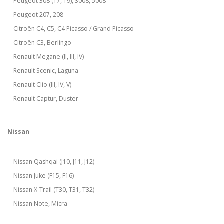
Peugeot 308 (T7, T9), 3008, 5008
Peugeot 207, 208
Citroën C4, C5, C4 Picasso / Grand Picasso
Citroën C3, Berlingo
Renault Megane (II, III, IV)
Renault Scenic, Laguna
Renault Clio (III, IV, V)
Renault Captur, Duster
Nissan
Nissan Qashqai (J10, J11, J12)
Nissan Juke (F15, F16)
Nissan X-Trail (T30, T31, T32)
Nissan Note, Micra