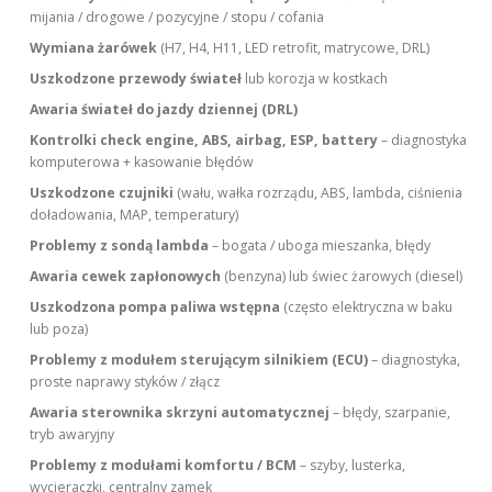
mijania / drogowe / pozycyjne / stopu / cofania
Wymiana żarówek
(H7, H4, H11, LED retrofit, matrycowe, DRL)
Uszkodzone przewody świateł
lub korozja w kostkach
Awaria świateł do jazdy dziennej (DRL)
Kontrolki check engine, ABS, airbag, ESP, battery
– diagnostyka
komputerowa + kasowanie błędów
Uszkodzone czujniki
(wału, wałka rozrządu, ABS, lambda, ciśnienia
doładowania, MAP, temperatury)
Problemy z sondą lambda
– bogata / uboga mieszanka, błędy
Awaria cewek zapłonowych
(benzyna) lub świec żarowych (diesel)
Uszkodzona pompa paliwa wstępna
(często elektryczna w baku
lub poza)
Problemy z modułem sterującym silnikiem (ECU)
– diagnostyka,
proste naprawy styków / złącz
Awaria sterownika skrzyni automatycznej
– błędy, szarpanie,
tryb awaryjny
Problemy z modułami komfortu / BCM
– szyby, lusterka,
wycieraczki, centralny zamek