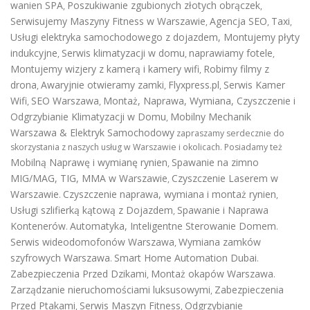
wanien SPA
Poszukiwanie zgubionych złotych obrączek
,
,
Serwisujemy Maszyny Fitness w Warszawie
Agencja SEO
Taxi
,
,
,
Usługi elektryka samochodowego z dojazdem
,
Montujemy płyty
indukcyjne
Serwis klimatyzacji w domu
naprawiamy fotele
,
,
,
Montujemy wizjery z kamerą i kamery wifi
Robimy filmy z
,
drona
Awaryjnie otwieramy zamki
Flyxpress.pl
Serwis Kamer
,
,
,
Wifi
SEO Warszawa
Montaż, Naprawa, Wymiana, Czyszczenie i
,
,
Odgrzybianie Klimatyzacji w Domu
Mobilny Mechanik
,
Warszawa & Elektryk Samochodowy
zapraszamy serdecznie do
skorzystania z naszych usług w Warszawie i okolicach. Posiadamy też
Mobilną Naprawę i wymianę rynien
Spawanie na zimno
,
MIG/MAG, TIG, MMA w Warszawie
Czyszczenie Laserem w
,
Warszawie
Czyszczenie naprawa, wymiana i montaż rynien
.
,
Usługi szlifierką kątową z Dojazdem
Spawanie i Naprawa
,
Kontenerów
Automatyka, Inteligentne Sterowanie Domem
.
.
Serwis wideodomofonów Warszawa
Wymiana zamków
,
szyfrowych Warszawa
Smart Home Automation Dubai
.
.
Zabezpieczenia Przed Dzikami
Montaż okapów Warszawa
,
.
Zarządzanie nieruchomościami luksusowymi
Zabezpieczenia
,
Przed Ptakami
Serwis Maszyn Fitness
Odgrzybianie
,
,