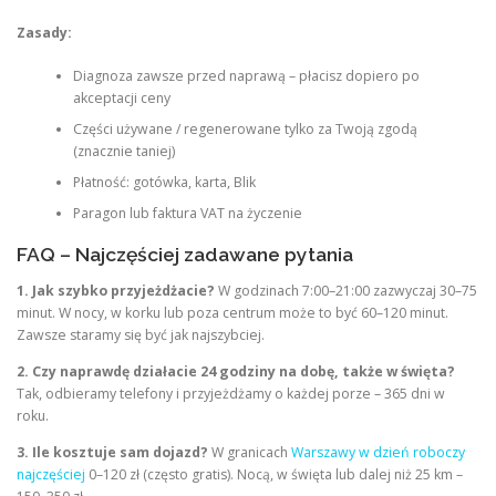
Zasady:
Diagnoza zawsze przed naprawą – płacisz dopiero po
akceptacji ceny
Części używane / regenerowane tylko za Twoją zgodą
(znacznie taniej)
Płatność: gotówka, karta, Blik
Paragon lub faktura VAT na życzenie
FAQ – Najczęściej zadawane pytania
1. Jak szybko przyjeżdżacie?
W godzinach 7:00–21:00 zazwyczaj 30–75
minut. W nocy, w korku lub poza centrum może to być 60–120 minut.
Zawsze staramy się być jak najszybciej.
2. Czy naprawdę działacie 24 godziny na dobę, także w święta?
Tak, odbieramy telefony i przyjeżdżamy o każdej porze – 365 dni w
roku.
3. Ile kosztuje sam dojazd?
W granicach
Warszawy w dzień roboczy
najczęściej
0–120 zł (często gratis). Nocą, w święta lub dalej niż 25 km –