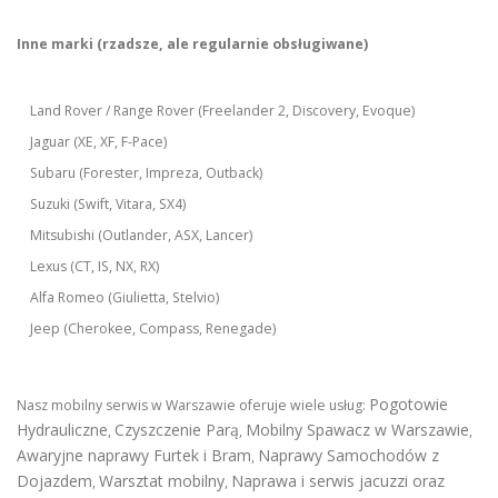
Inne marki (rzadsze, ale regularnie obsługiwane)
Land Rover / Range Rover (Freelander 2, Discovery, Evoque)
Jaguar (XE, XF, F-Pace)
Subaru (Forester, Impreza, Outback)
Suzuki (Swift, Vitara, SX4)
Mitsubishi (Outlander, ASX, Lancer)
Lexus (CT, IS, NX, RX)
Alfa Romeo (Giulietta, Stelvio)
Jeep (Cherokee, Compass, Renegade)
Pogotowie
Nasz mobilny serwis w Warszawie oferuje wiele usług:
Hydrauliczne
Czyszczenie Parą
Mobilny Spawacz w Warszawie
,
,
,
Awaryjne naprawy Furtek i Bram
Naprawy Samochodów z
,
Dojazdem
Warsztat mobilny
Naprawa i serwis jacuzzi oraz
,
,