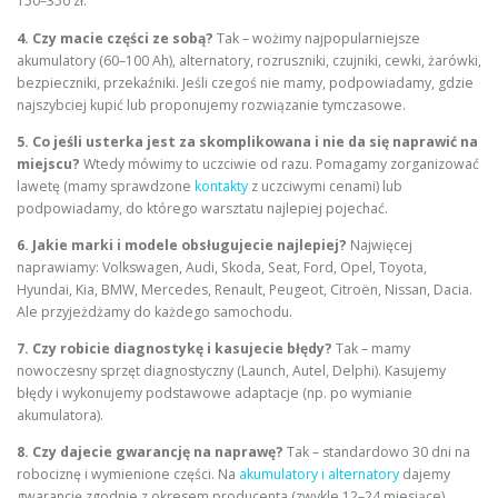
150–350 zł.
4. Czy macie części ze sobą?
Tak – wożimy najpopularniejsze
akumulatory (60–100 Ah), alternatory, rozruszniki, czujniki, cewki, żarówki,
bezpieczniki, przekaźniki. Jeśli czegoś nie mamy, podpowiadamy, gdzie
najszybciej kupić lub proponujemy rozwiązanie tymczasowe.
5. Co jeśli usterka jest za skomplikowana i nie da się naprawić na
miejscu?
Wtedy mówimy to uczciwie od razu. Pomagamy zorganizować
lawetę (mamy sprawdzone
kontakty
z uczciwymi cenami) lub
podpowiadamy, do którego warsztatu najlepiej pojechać.
6. Jakie marki i modele obsługujecie najlepiej?
Najwięcej
naprawiamy: Volkswagen, Audi, Skoda, Seat, Ford, Opel, Toyota,
Hyundai, Kia, BMW, Mercedes, Renault, Peugeot, Citroën, Nissan, Dacia.
Ale przyjeżdżamy do każdego samochodu.
7. Czy robicie diagnostykę i kasujecie błędy?
Tak – mamy
nowoczesny sprzęt diagnostyczny (Launch, Autel, Delphi). Kasujemy
błędy i wykonujemy podstawowe adaptacje (np. po wymianie
akumulatora).
8. Czy dajecie gwarancję na naprawę?
Tak – standardowo 30 dni na
robociznę i wymienione części. Na
akumulatory i alternatory
dajemy
gwarancję zgodnie z okresem producenta (zwykle 12–24 miesiące).