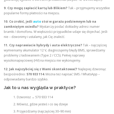
9. Czy mogę zapłacić kartą lub Blikiem?
Tak – przyjmujemy wszystkie
popularne formy płatności na miejscu.
10. Co zrobić, jeśli
auto
stoi w garażu podziemnym lub na
zamkniętym osiedlu?
Wystarczy podać dokładny adres i numer
bramki / domofonu. W większości przypadków udaje się dojechać. Jeśli
nie – dzwonimy i ustalamy, jak Cię znaleźć.
11. Czy naprawiacie hybrydy i auta elektryczne?
Tak – najczęściej
wymieniamy akumulator 12 V, diagnozujemy błędy BMS, sprawdzamy
problemy z ładowaniem (Type 2 / CCS). Pełnej naprawy
wysokonapięciowej (HV) na miejscu nie wykonujemy.
12. Jak najszybciej się z Wami skontaktować?
Najlepiej dzwoniąc
bezpośrednio:
570 933 114
. Można też napisać SMS / WhatsApp –
odpowiadamy bardzo szybko.
Jak to u nas wygląda w praktyce?
Dzwonisz → 570 933 114
Mówisz, gdzie jesteś i co się dzieje
Przyjeżdżamy (najczęściej 30–90 min)