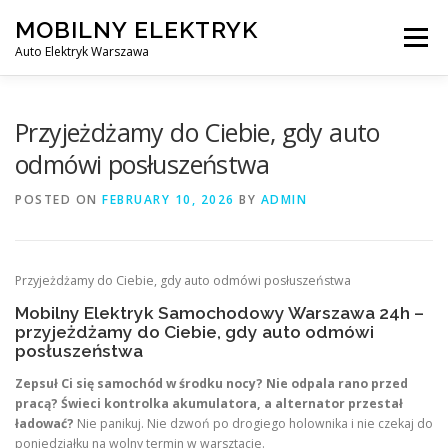
Skip
MOBILNY ELEKTRYK
to
Menu
content
Auto Elektryk Warszawa
MOBILNY ŚLUSARZ DO SAMOCHODÓW
BLOG
Przyjeżdżamy do Ciebie, gdy auto
odmówi posłuszeństwa
KONTAKT
POSTED ON
FEBRUARY 10, 2026
BY
ADMIN
Przyjeżdżamy do Ciebie, gdy auto odmówi posłuszeństwa
Mobilny Elektryk Samochodowy Warszawa 24h –
przyjeżdżamy do Ciebie, gdy auto odmówi
posłuszeństwa
Zepsuł Ci się samochód w środku nocy? Nie odpala rano przed
pracą? Świeci kontrolka akumulatora, a alternator przestał
ładować?
Nie panikuj. Nie dzwoń po drogiego holownika i nie czekaj do
poniedziałku na wolny termin w warsztacie.