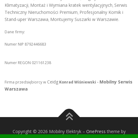
Klimatyzacji
Montaż i Wymiana kratek wentylacyjnych
Serwis
,
,
Techniczny Nieruchomości Premium
Profesjonalny Komik i
,
Stand-uper Warszawa
Montujemy Suszarki w Warszawie
,
.
Dane firmy:
Numer NIP 8792446683
Numer REGON 021161238
Ceidg
Mobilny Serwis
Firma przedsiębiorcy w
Konrad Wiśniewski -
Warszawa
Copyright © 2026 Mobilny Elektryk
–
OnePress
theme by