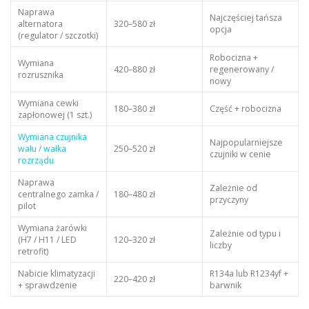
Naprawa
Najczęściej tańsza
alternatora
320–580 zł
opcja
(regulator / szczotki)
Robocizna +
Wymiana
420–880 zł
regenerowany /
rozrusznika
nowy
Wymiana cewki
180–380 zł
Część + robocizna
zapłonowej (1 szt.)
Wymiana czujnika
Najpopularniejsze
wału / wałka
250–520 zł
czujniki w cenie
rozrządu
Naprawa
Zależnie od
centralnego zamka /
180–480 zł
przyczyny
pilot
Wymiana żarówki
Zależnie od typu i
(H7 / H11 / LED
120–320 zł
liczby
retrofit)
Nabicie klimatyzacji
R134a lub R1234yf +
220–420 zł
+ sprawdzenie
barwnik