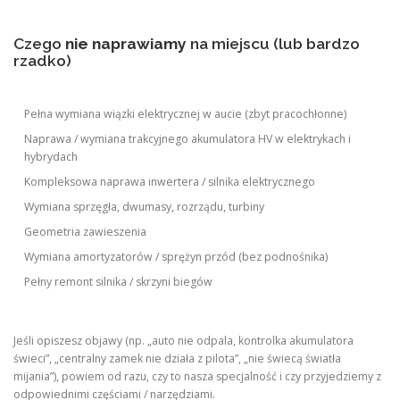
Czego
nie naprawiamy
na miejscu (lub bardzo
rzadko)
Pełna wymiana wiązki elektrycznej w aucie (zbyt pracochłonne)
Naprawa / wymiana trakcyjnego akumulatora HV w elektrykach i
hybrydach
Kompleksowa naprawa inwertera / silnika elektrycznego
Wymiana sprzęgła, dwumasy, rozrządu, turbiny
Geometria zawieszenia
Wymiana amortyzatorów / sprężyn przód (bez podnośnika)
Pełny remont silnika / skrzyni biegów
Jeśli opiszesz objawy (np. „auto nie odpala, kontrolka akumulatora
świeci”, „centralny zamek nie działa z pilota”, „nie świecą światła
mijania”), powiem od razu, czy to nasza specjalność i czy przyjedziemy z
odpowiednimi częściami / narzędziami.