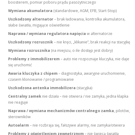
boosterem, pomiar poboru prądu pasożytniczego
Wymiana akumulatora
(standardowe, AGM, EFB, Start-Stop)
Uszkodzony alternator
– brak ładowania, kontrolka akumulatora,
słabe światła, migające oświetlenie
Naprawa / wymiana regulatora napięcia
w alternatorze
Uszkodzony rozrusznik
– nie kręci, „klikanie”, brak reakcji na stacyjkę
Wymiana rozrusznika
(na miejscu, o ile dostęp jest dobry)
Problemy z immobilizerem
– auto nie rozpoznaje kluczyka, nie daje
się uruchomić
Awaria kluczyka z chipem
– diagnostyka, awaryjne uruchomienie,
czasem klonowanie / programowanie
Uszkodzona antenka immobilizera
(stacyjka)
Centralny zamek
nie działa – nie otwiera / nie zamyka, jedna klapka
nie reaguje
Naprawa / wymiana mechanizmów centralnego zamka
, pilotów,
sterowników
Autoalarm
– nie rozbraja się, fałszywe alarmy, nie zamyka/otwiera
Problemy z oświetleniem zewnętrznym
– nie świecą światła