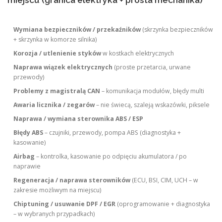
miejscu (granica elektryka + prosta mechanika)
Wymiana bezpieczników / przekaźników
(skrzynka bezpieczników
+ skrzynka w komorze silnika)
Korozja / utlenienie styków
w kostkach elektrycznych
Naprawa wiązek elektrycznych
(proste przetarcia, urwane
przewody)
Problemy z magistralą CAN
– komunikacja modułów, błędy multi
Awaria licznika / zegarów
– nie świecą, szaleją wskazówki, piksele
Naprawa / wymiana sterownika ABS / ESP
Błędy ABS
– czujniki, przewody, pompa ABS (diagnostyka +
kasowanie)
Airbag
– kontrolka, kasowanie po odpięciu akumulatora / po
naprawie
Regeneracja / naprawa sterowników
(ECU, BSI, CIM, UCH – w
zakresie możliwym na miejscu)
Chiptuning / usuwanie DPF / EGR
(oprogramowanie + diagnostyka
– w wybranych przypadkach)