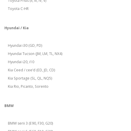
Toyota Prius (II, III, IV, V)
Toyota C-HR
Hyundai / Kia
Hyundai i30 (GD, PD)
Hyundai Tucson (JM, LM, TL, NX4)
Hyundai i20, i10
Kia Ceed / cee’d (ED, JD, CD)
Kia Sportage (SL, QL, NQ5)
Kia Rio, Picanto, Sorento
BMW
BMW serii 3 (E90, F30, G20)